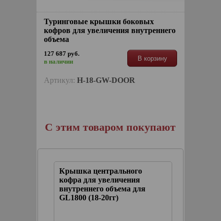
Туринговые крышки боковых
кофров для увеличения внутреннего
объема
127 687 руб.
В корзину
в наличии
Артикул:
H-18-GW-DOOR
С этим товаром покупают
го
Крышка центрального
ия
кофра для увеличения
для
внутреннего объема для
GL1800 (18-20гг)