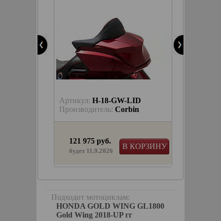
ID
Артикул:
H-18-GW-LID
in
Производитель:
Corbin
121 975 руб.
КОРЗИНУ
В КОРЗИНУ
будет 11.9.2026
го
ия
для
Подходит мотоциклам:
HONDA GOLD WING GL1800
Gold Wing 2018-UP гг