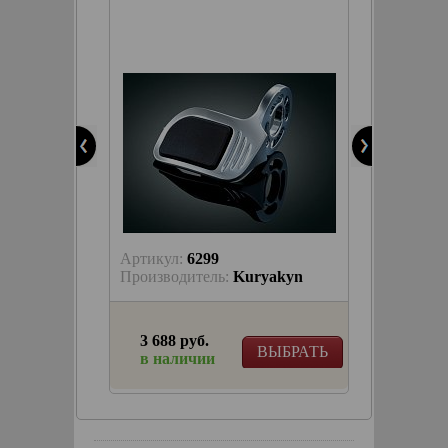
akyn
ЫБРАТЬ
Артикул:
6299
akyn
Производитель:
Kuryakyn
3 688 руб.
ЫБРАТЬ
ВЫБРАТЬ
в наличии
виша