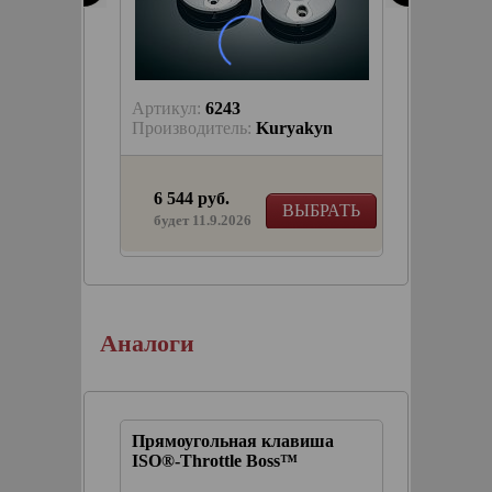
Артикул:
6243
Артику
akyn
Производитель:
Kuryakyn
Произв
6 544 руб.
5 747
КОРЗИНУ
ВЫБРАТЬ
в на
будет 11.9.2026
к ручки
Аналоги
виша
Прямоугольная клавиша
ISO®-Throttle Boss™