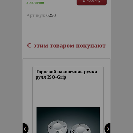
В корзину
в наличии
Артикул:
6250
С этим товаром покупают
Торцевой наконечник ручки
Наконе
руля ISO-Grip
для пр