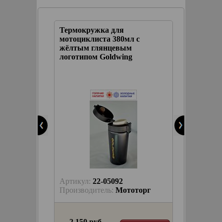
Термокружка для
 с
мотоциклиста 380мл с
жёлтым глянцевым
логотипом Goldwing
Артикул:
22-05092
торг
Производитель:
Мототорг
2 150 руб.