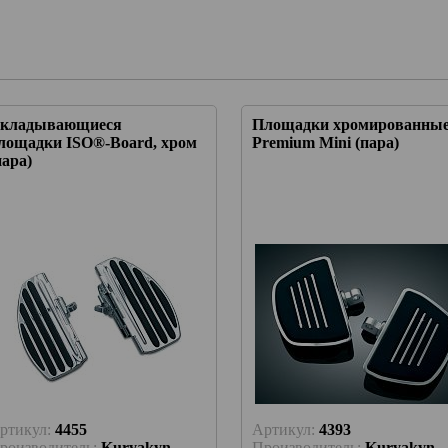
кладывающиеся
Площадки хромированны
лощадки ISO®-Board, хром
Premium Mini (пара)
пара)
ртикул:
4455
Артикул:
4393
роизводитель:
Kuryakyn
Производитель:
Kuryakyn