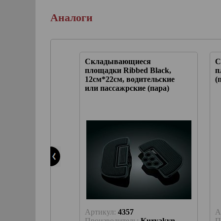
Аналоги
netic Mini 12см
Складывающиеся
С
)
площадки Ribbed Black,
п
12см*22см, водительские
(
или пассажрские (пара)
1
Артикул:
4357
А
ль:
Kuryakyn
Производитель:
Kuryakyn
П