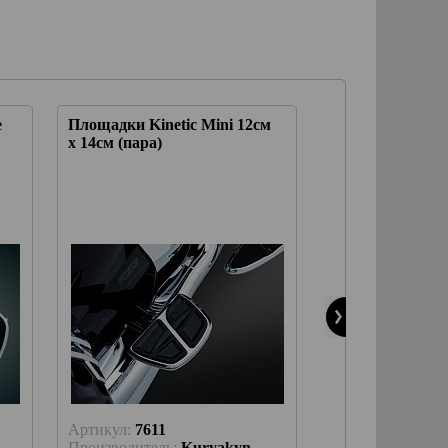
е
Площадки Kinetic Mini 12см
Складывающие
х 14см (пара)
площадки Ribbe
12см*22см, вод
или пассажрски
Артикул:
7611
Артикул:
4357
Производитель:
Kuryakyn
Производитель: