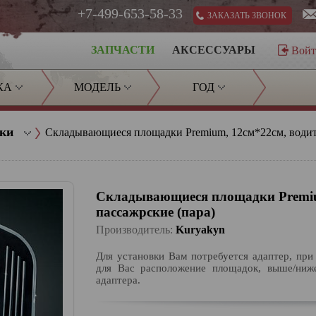
+7-499-653-58-33
ЗАКАЗАТЬ ЗВОНОК
ЗАПЧАСТИ
АКСЕССУАРЫ
Вой
КА
МОДЕЛЬ
ГОД
дки
Складывающиеся площадки Premium, 12см*22см, водите
Складывающиеся площадки Premium
пассажрские (пара)
Производитель:
Kuryakyn
Для установки Вам потребуется адаптер, пр
для Вас расположение площадок, выше/ниж
адаптера.