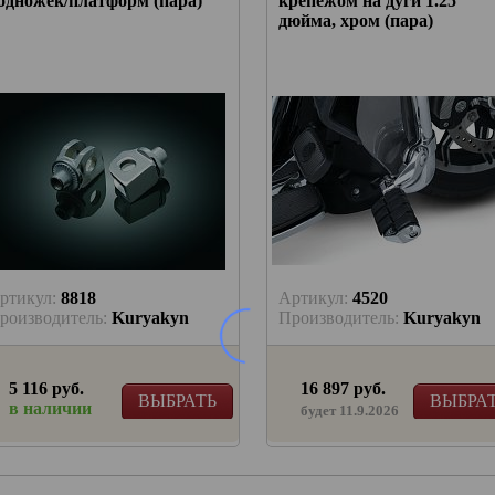
одножек/платформ (пара)
крепежом на дуги 1.25
дюйма, хром (пара)
ртикул:
8818
Артикул:
4520
роизводитель:
Kuryakyn
Производитель:
Kuryakyn
5 116 руб.
16 897 руб.
ВЫБРАТЬ
ВЫБРА
в наличии
будет 11.9.2026