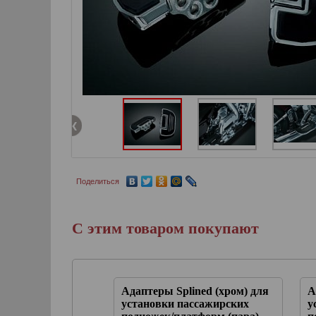
Поделиться
С этим товаром покупают
 (1-1/4дм).
Адаптеры Splined (хром) для
А
ORT с
установки пассажирских
у