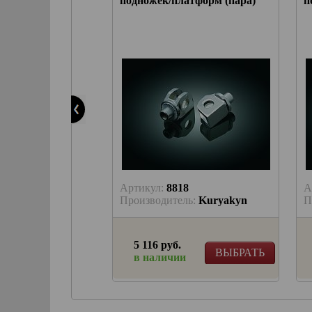
 подножками
подножек/платформ (пара)
п
4
Артикул:
8818
А
ль:
Kuryakyn
Производитель:
Kuryakyn
П
.
5 116 руб.
ВЫБРАТЬ
ВЫБРАТЬ
и
в наличии