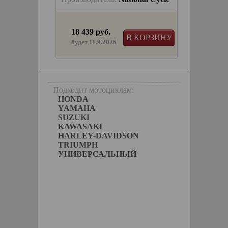
18 439 руб.
17 84
ЫБРАТЬ
В КОРЗИНУ
в на
будет 11.9.2026
нарный
репеж в
Подходит мотоциклам:
HONDA
YAMAHA
SUZUKI
KAWASAKI
HARLEY-DAVIDSON
TRIUMPH
УНИВЕРСАЛЬНЫЙ