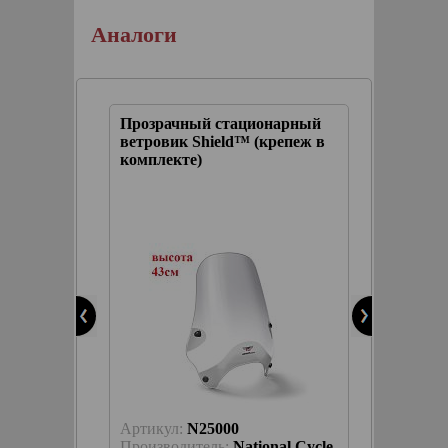
Аналоги
Прозрачный стационарный
Прозра
ровик
ветровик Shield™ (крепеж в
быстро
репеж в
комплекте)
Screen 
компле
Артикул:
N25000
Артику
nal Cycle
Производитель:
National Cycle
Произв