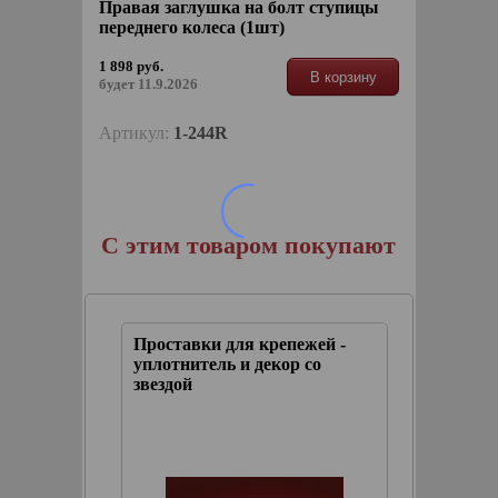
Правая заглушка на болт ступицы
переднего колеса (1шт)
1 898 руб.
В корзину
будет 11.9.2026
Артикул:
1-244R
С этим товаром покупают
отой
Проставки для крепежей -
Молдинг
уплотнитель и декор со
(длинна
звездой