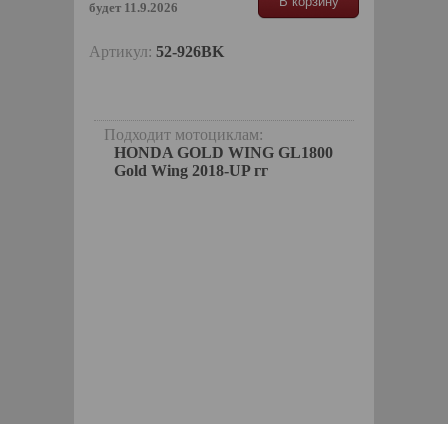
В корзину
будет 11.9.2026
Артикул:
52-926BK
Подходит мотоциклам:
HONDA GOLD WING GL1800
Gold Wing 2018-UP гг