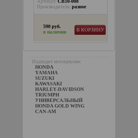
Артикул:
CB10-008
Артику
OTORG
Производитель:
разное
Произв
590 руб.
490 р
КОРЗИНУ
В КОРЗИНУ
в наличии
в на
см
Подходит мотоциклам:
HONDA
YAMAHA
SUZUKI
KAWASAKI
HARLEY-DAVIDSON
TRIUMPH
УНИВЕРСАЛЬНЫЙ
HONDA GOLD WING
CAN-AM