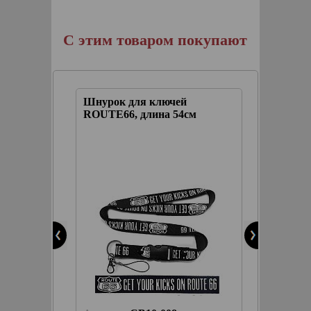
С этим товаром покупают
е гоняй
Шнурок для ключей
Нашивк
нгел
ROUTE66, длина 54см
Two Whe
2 см (с
колеса)