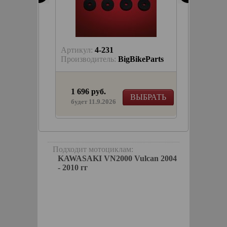
Артикул:
4-231
Артику
keParts
Производитель:
BigBikeParts
Произв
1 696 руб.
1 092
КОРЗИНУ
ВЫБРАТЬ
в на
будет 11.9.2026
жей -
 со
Подходит мотоциклам:
KAWASAKI VN2000 Vulcan 2004
- 2010 гг