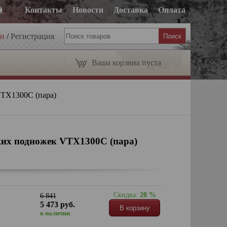
Контакты
Новости
Доставка
Оплата
ти
/
Регистрация
Ваша корзина пуста
VTX1300C (пара)
ких подножек VTX1300C (пара)
Скидка:
20 %
6 841
5 473 руб.
В корзину
в наличии