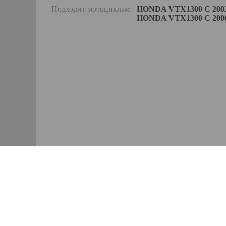
Подходит мотоциклам:
HONDA VTX1300 C 2003 
HONDA VTX1300 C 2006 
Аксессуары
Оплата
Запчасти
Доставка