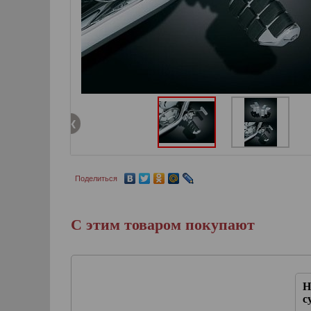
Поделиться
С этим товаром покупают
 передний
Выносы для VTX1300
Н
т.)
(комплект)
с