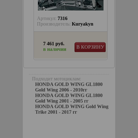
Артикул:
7316
Артику
keParts
Производитель:
Kuryakyn
Произв
7 461 руб.
19 03
КОРЗИНУ
В КОРЗИНУ
в наличии
в на
я
мплект)
Подходит мотоциклам:
HONDA GOLD WING GL1800
Gold Wing 2006 - 2010гг
HONDA GOLD WING GL1800
Gold Wing 2001 - 2005 гг
HONDA GOLD WING Gold Wing
Trike 2001 - 2017 гг