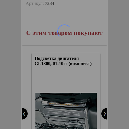
Артикул:
7334
С этим товаром покупают
е
Подсветка двигателя
Дефлек
ра)
GL1800, 01-10гг (комплект)
верхние