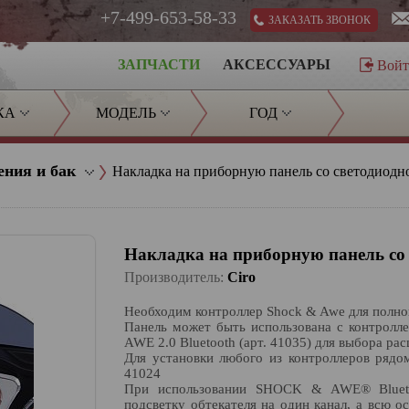
+7-499-653-58-33
ЗАКАЗАТЬ ЗВОНОК
ЗАПЧАСТИ
АКСЕССУАРЫ
Вой
КА
МОДЕЛЬ
ГОД
ения и бак
Накладка на приборную панель со светодиодн
Накладка на приборную панель со 
Производитель:
Ciro
Необходим контроллер Shock & Awe для полно
Панель может быть использована с контро
AWE 2.0 Bluetooth (арт. 41035) для выбора ра
Для установки любого из контроллеров рядо
41024
При использовании SHOCK & AWE® Blueto
подсветку обтекателя на один канал, а всю о