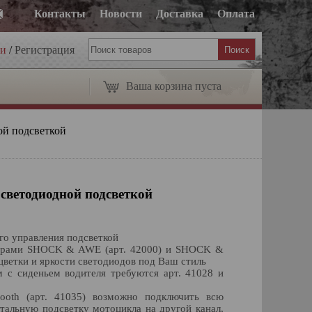
Контакты
Новости
Доставка
Оплата
ти
/
Регистрация
Ваша корзина пуста
ой подсветкой
светодиодной подсветкой
го управления подсветкой
ллерами SHOCK & AWE (арт. 42000) и SHOCK &
сцветки и яркости светодиодов под Ваш стиль
м с сиденьем водителя требуются арт. 41028 и
oth (арт. 41035) возможно подключить всю
стальную подсветку мотоцикла на другой канал,