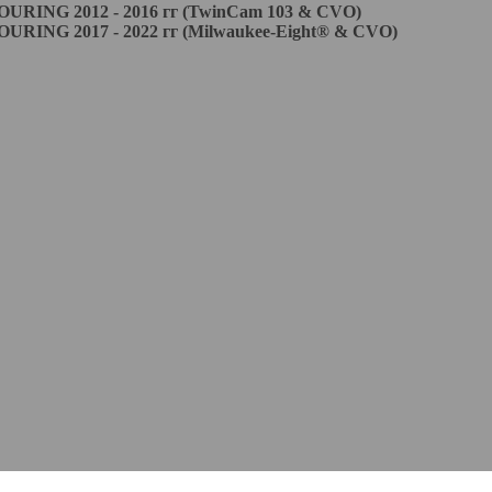
ING 2012 - 2016 гг (TwinCam 103 & CVO)
ING 2017 - 2022 гг (Milwaukee-Eight® & CVO)