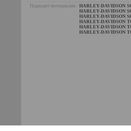
Подходит мотоциклам:
HARLEY-DAVIDSON SOFT
HARLEY-DAVIDSON SOFT
HARLEY-DAVIDSON SOFT
HARLEY-DAVIDSON TOUR
HARLEY-DAVIDSON TOUR
HARLEY-DAVIDSON TOUR