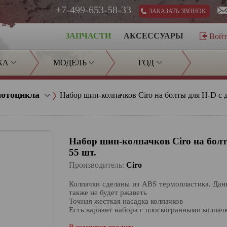
+7-499-653-58-33
ЗАКАЗАТЬ ЗВОНОК
ЗАПЧАСТИ
АКСЕССУАРЫ
Вой
КА
МОДЕЛЬ
ГОД
мотоцикла
Набор шип-колпачков Ciro на болты для H-D с 
Набор шип-колпачков Ciro на болт
55 шт.
Производитель:
Ciro
Колпачки сделаны из ABS термопластика. Дан
также не будет ржаветь
Точная жесткая насадка колпачков
Есть вариант набора с плоскогранными колпачк