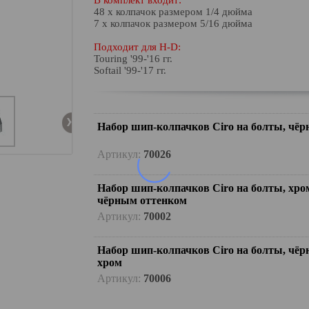
В комплект входит:
48 х колпачок размером 1/4 дюйма
7 х колпачок размером 5/16 дюйма
Подходит для H-D:
Touring '99-'16 гг.
Softail '99-'17 гг.
Набор шип-колпачков Ciro на болты, чёр
Артикул:
70026
Набор шип-колпачков Ciro на болты, хро
чёрным оттенком
Артикул:
70002
Набор шип-колпачков Ciro на болты, чё
хром
Артикул:
70006