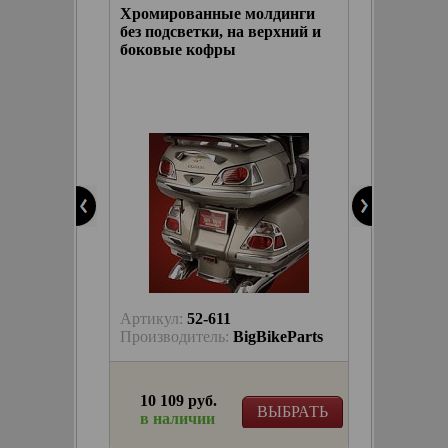
для
Хромированные молдинги
Молдин
офров
без подсветки, на верхний и
боковы
боковые кофры
подсвет
БЕЛЫМ
Артикул:
52-611
Артику
keParts
Производитель:
BigBikeParts
Произв
10 109 руб.
16 49
ЫБРАТЬ
ВЫБРАТЬ
в наличии
в на