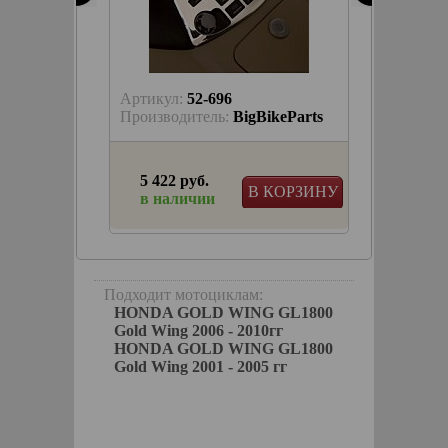
Артикул:
52-696
Артику
keParts
Производитель:
BigBikeParts
Произв
5 422 руб.
3 802
КОРЗИНУ
В КОРЗИНУ
в наличии
в на
панель
irbag
Подходит мотоциклам:
HONDA GOLD WING GL1800
Gold Wing 2006 - 2010гг
HONDA GOLD WING GL1800
Gold Wing 2001 - 2005 гг