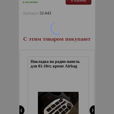
В корзину
в наличии
Артикул:
52-643
С этим товаром покупают
панель
Накладка на радио-панель
Наклад
irbag
для 01-10гг, кроме Airbag
для 01-
(1шт)