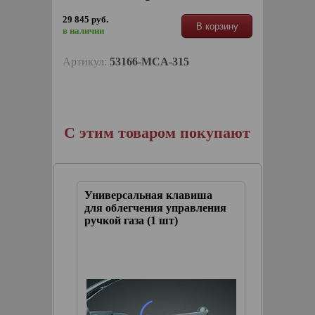
29 845 руб.
В корзину
в наличии
Артикул:
53166-MCA-315
С этим товаром покупают
типом
Универсальная клавиша
Грузики
, 01-
для облегчения управления
GOLDWI
ручкой газа (1 шт)
17гг, ч