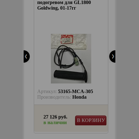
800
подогревом для GL1800
Goldwing, 01-17гг
akyn
КОРЗИНУ
-305
Артикул:
53165-MCA-305
a
Производитель:
Honda
27 126 руб.
КОРЗИНУ
В КОРЗИНУ
в наличии