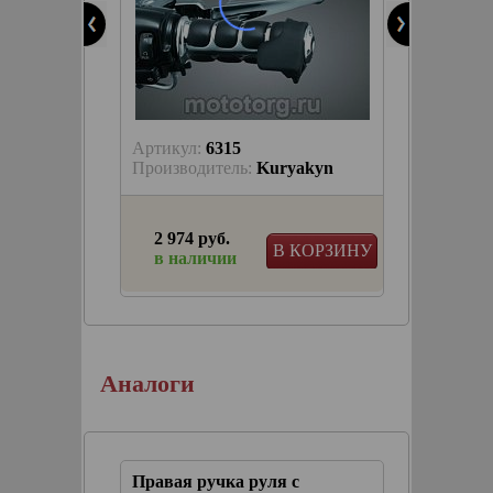
Артикул:
6315
Артику
T
Производитель:
Kuryakyn
Произв
2 974 руб.
4 141
КОРЗИНУ
В КОРЗИНУ
в наличии
в на
виша
авления
Аналоги
Правая ручка руля с