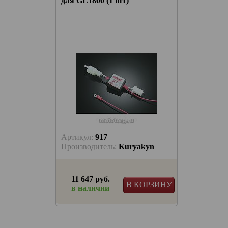
для GL1800 (1 шт)
Артикул:
917
yakyn
Производитель:
Kuryakyn
11 647 руб.
 КОРЗИНУ
В КОРЗИНУ
в наличии
а на
 кофра