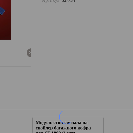
Артикул:
52-734
а на
Модуль стоп-сигнала на
 кофра
спойлер багажного кофра