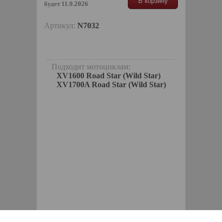
В корзину
будет 11.9.2026
Артикул:
N7032
Подходит мотоциклам:
XV1600 Road Star (Wild Star)
XV1700A Road Star (Wild Star)