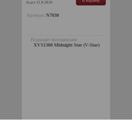
В корзину
будет 11.9.2026
Артикул:
N7030
Подходит мотоциклам:
XVS1300 Midnight Star (V-Star)