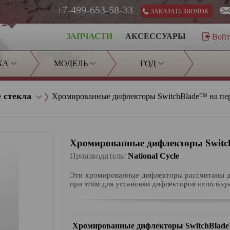
+7-499-653-58-33
ЗАКАЗАТЬ ЗВОНОК
ЗАПЧАСТИ
АКСЕССУАРЫ
Вой
КА
МОДЕЛЬ
ГОД
 стекла
Хромированные дифлекторы SwitchBlade™ на пер
Хромированные дифлекторы Switch
Производитель:
National Cycle
Эти хромированные дифлекторы рассчитаны д
при этом для установки дифлекторов используе
Хромированные дифлекторы SwitchBlad