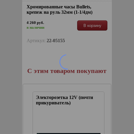
Хромированные часы Bullets,
крепеж на руль 32мм (1-1/4дм)
4 260 руб.
В корзину
в наличии
Артикул:
22-05155
С этим товаром покупают
тфона с
Электорозетка 12V (почти
Хромир
кой
прикуриватель)
Bullets
RGER™
(1-1/4дм