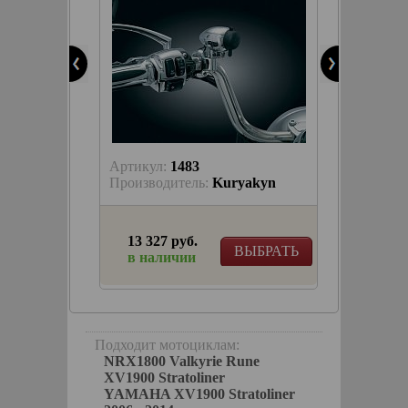
Артикул:
1483
Артику
trike
Производитель:
Kuryakyn
Произв
13 327 руб.
4 260
ЫБРАТЬ
ВЫБРАТЬ
в наличии
в на
почти
Подходит мотоциклам:
NRX1800 Valkyrie Rune
XV1900 Stratoliner
YAMAHA XV1900 Stratoliner