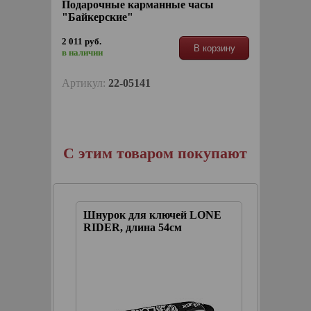
Подарочные карманные часы
"Байкерские"
2 011 руб.
В корзину
в наличии
Артикул:
22-05141
С этим товаром покупают
е гоняй
Шнурок для ключей LONE
Нашивк
нгел
RIDER, длина 54см
быстрее
2 см (с
может ле
термок