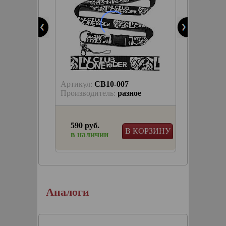
Артикул:
CB10-007
Артику
OTORG
Производитель:
разное
Произв
590 руб.
280 р
КОРЗИНУ
В КОРЗИНУ
в наличии
в на
й LONE
Аналоги