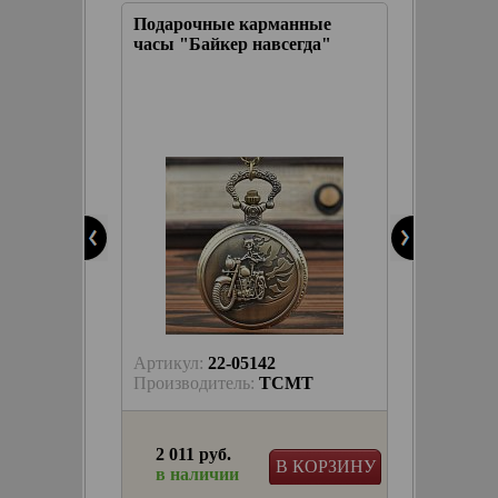
м БАЙК
Подарочные карманные
Подаро
часы "Байкер навсегда"
часы "
диодно
ое
КОРЗИНУ
Артикул:
22-05142
Артику
T
Производитель:
TCMT
Произв
2 011 руб.
2 528
КОРЗИНУ
В КОРЗИНУ
в наличии
в на