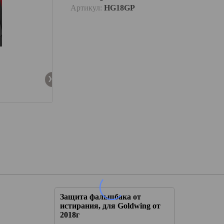
Артикул:
HG18GP
 от
Защита фальшбака от
dwing от
истирания, для Goldwing от
2018г