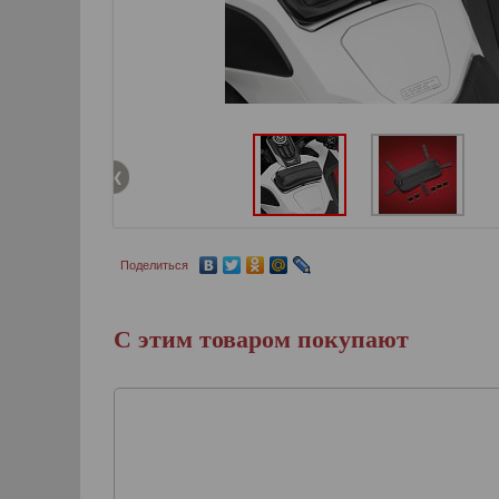
Поделиться
С этим товаром покупают
Защита фальшбака
истирания, для Gol
2018г