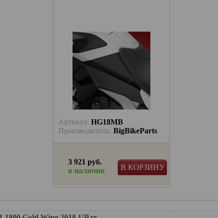
Артикул:
HG18MB
ikeParts
Производитель:
BigBikeParts
3 921 руб.
 КОРЗИНУ
В КОРЗИНУ
в наличии
 от
dwing от
00 Gold Wing 2018-UP гг