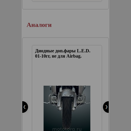
Аналоги
фары
Диодные доп.фары L.E.D.
**Гало
irbag и
01-10гг, не для Airbag.
для GL1
всех 12
keParts
КОРЗИНУ