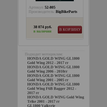
Артикул:
52-805
Артику
keParts
Производитель:
BigBikeParts
Произв
38 074 руб.
19 03
КОРЗИНУ
В КОРЗИНУ
в наличии
в на
.E.D.
g.
Подходит мотоциклам:
HONDA GOLD WING GL1800
Gold Wing 2012 - 2017 гг
HONDA GOLD WING GL1800
Gold Wing 2006 - 2010гг
HONDA GOLD WING GL1800
Gold Wing 2001 - 2005 гг
HONDA GOLD WING GL1800
Gold Wing F6B Bagger 2012 -
2017 гг
HONDA GOLD WING Gold Wing
Trike 2001 - 2017 гг
GL1800 Valkyrie