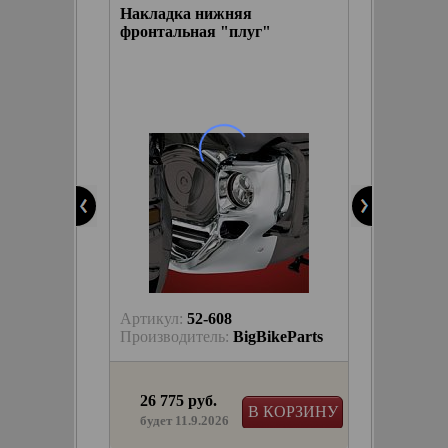
ркала
Накладка нижняя
Наклад
ки, с
фронтальная "плуг"
распред
зами
"1800"
Артикул:
52-608
Артику
Производитель:
BigBikeParts
Произв
26 775 руб.
5 965
В КОРЗИНУ
в на
будет 11.9.2026
ЫБРАТЬ