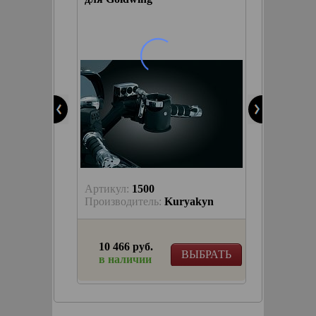
Артикул:
1500
Артику
akyn
Производитель:
Kuryakyn
Произв
10 466 руб.
6 945
КОРЗИНУ
ВЫБРАТЬ
в наличии
в на
тков с
крепеж