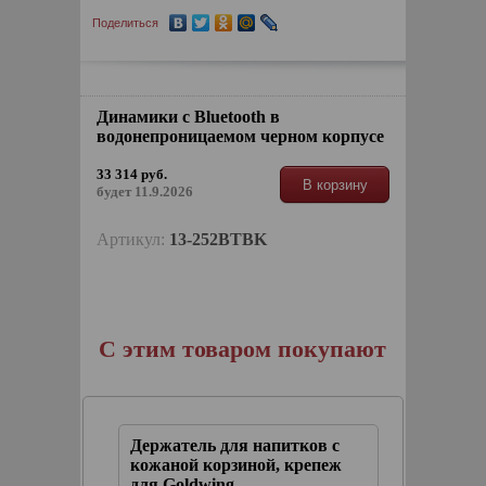
Поделиться
Динамики с Bluetooth в
водонепроницаемом черном корпусе
33 314 руб.
В корзину
будет 11.9.2026
Артикул:
13-252BTBK
С этим товаром покупают
Держатель для напитков с
Индика
 ,
кожаной корзиной, крепеж
аккумул
для Goldwing
черный