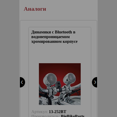
Аналоги
h в
Динамики с Bluetooth в
водонепроницаемом
усе
хромированном корпусе
akyn
ЫБРАТЬ
Артикул:
13-252BT
keParts
Производитель:
BigBikeParts