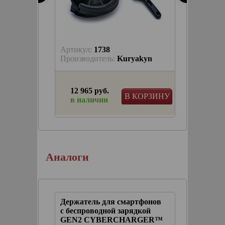
Артикул:
1738
Артику
trike
Производитель:
Kuryakyn
Произв
12 965 руб.
7 253
КОРЗИНУ
В КОРЗИНУ
в наличии
в на
для
я
Аналоги
 "Краб"
Держатель для смартфонов
В сборе
ежом
с беспроводной зарядкой
для Gol
GEN2 CYBERCHARGER™