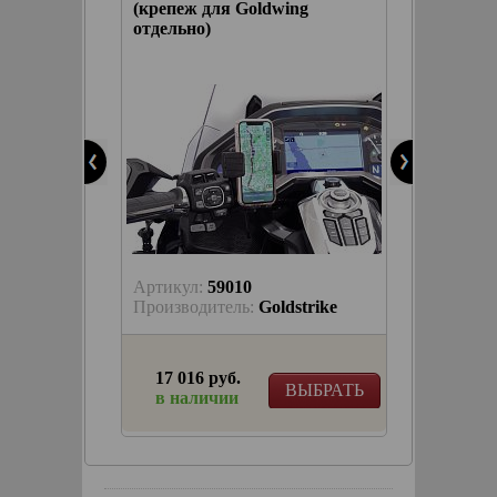
(крепеж для Goldwing
отдельно)
akyn
КОРЗИНУ
Артикул:
59010
Артику
akyn
Производитель:
Goldstrike
Произв
17 016 руб.
8 562
ЫБРАТЬ
ВЫБРАТЬ
в наличии
в на
тфонов
дкой