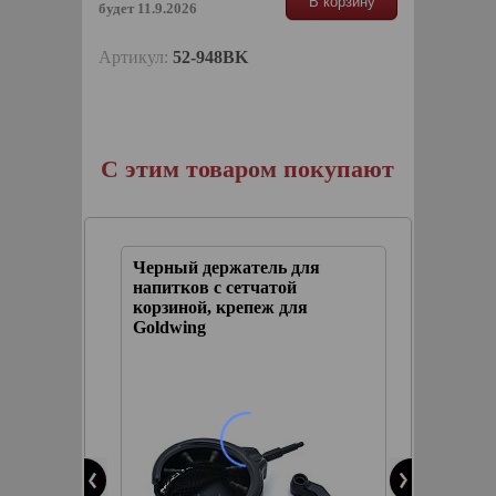
В корзину
будет 11.9.2026
Артикул:
52-948BK
С этим товаром покупают
ля
Черный держатель для
Универ
ля всех
напитков с сетчатой
для мо
корзиной, крепеж для
Goldwing