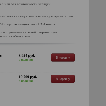
 с или без возможности зарядки
пользовать книжную или альбомную ориентацию
USB портом мощностью 1.3 Ампера
ого сцепления на левой стороне руля
ными на обтекателе
с
8 924 руб.
В корзину
в наличии
10 709 руб.
В корзину
в наличии