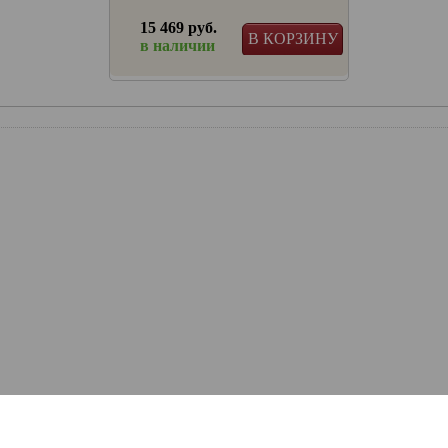
15 469 руб.
 КОРЗИНУ
В КОРЗИНУ
в наличии
ртфонов
ядкой
R™