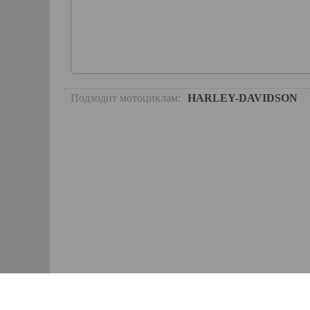
15 469 руб.
В
в наличии
Держатель для сма
с беспроводной зар
CYBERCHARGE
Подходит мотоциклам:
HARLEY-DAVIDSON
(крепеж отдельно)
Артикул:
50002
Производитель:
Ciro