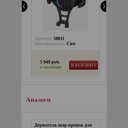
Артикул:
58011
Артику
trike
Производитель:
Ciro
Произв
5 949 руб.
6 425
ЫБРАТЬ
В КОРЗИНУ
в наличии
в на
тфонов
епеж
Аналоги
ния
Держатель шар-крепеж для
Адапте