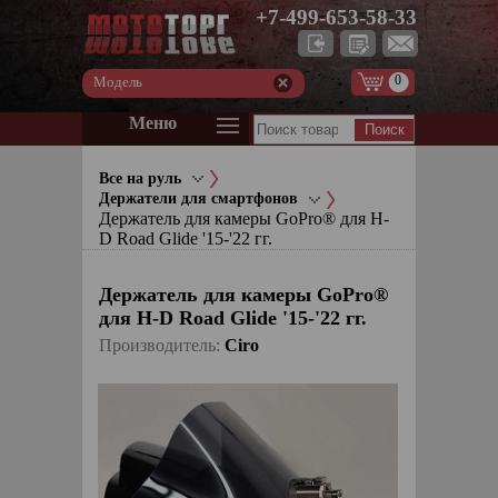
+7-499-653-58-33
0
Модель
Меню
Все на руль
Держатели для смартфонов
Держатель для камеры GoPro® для H-
D Road Glide '15-'22 гг.
Держатель для камеры GoPro®
для H-D Road Glide '15-'22 гг.
Производитель:
Ciro