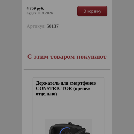
4 759 руб.
В корзину
будет 11.9.2026
Артикул:
50137
С этим товаром покупают
ля
Держатель для смартфонов
(Чёрны
ли Big
CONSTRICTOR (крепеж
напитко
но)
отдельно)
Ass® (к