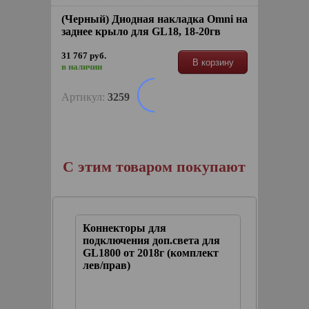
(Черный) Диодная накладка Omni на
заднее крыло для GL18, 18-20гв
31 767 руб.
В корзину
в наличии
Артикул:
3259
С этим товаром покупают
и Omni
Коннекторы для
(Черны
т)
подключения доп.света для
стоп-с
GL1800 от 2018г (комплект
кофр GL
лев/прав)