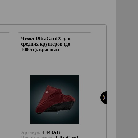
Чехол UltraGard® для
Чехол укороче
средних круизеров (до
UltraGard® для
1000сс), красный
черный
Артикул:
4-443AB
Артикул:
4-456
Производитель:
UltraGard
Производитель: