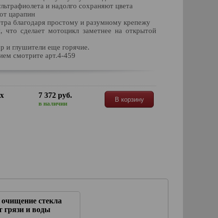
ультрафиолета и надолго сохраняют цвета
 от царапин
ветра благодаря простому и разумному крепежу
, что сделает мотоцикл заметнее на открытой
р и глушители еще горячие.
ием смотрите арт.4-459
их
7 372 руб.
В корзину
в наличии
 очищение стекла
Восстанавливает блекс
 грязи и воды
лакокрасочного покрытия,