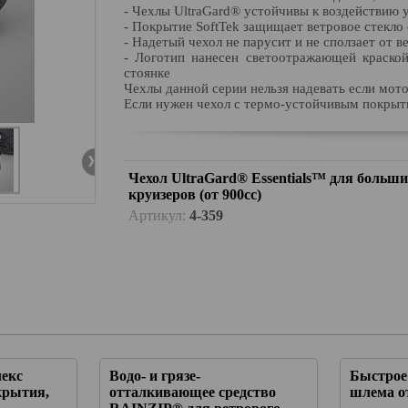
- Чехлы UltraGard® устойчивы к воздействию 
- Покрытие SoftTek защищает ветровое стекло
- Надетый чехол не парусит и не сползает от 
- Логотип нанесен светоотражающей краской
стоянке
Чехлы данной серии нельзя надевать если мото
Если нужен чехол с термо-устойчивым покрыт
Чехол UltraGard® Essentials™ для больш
круизеров (от 900сс)
Артикул:
4-359
лекс
Водо- и грязе-
Быстрое
крытия,
отталкивающее средство
шлема от