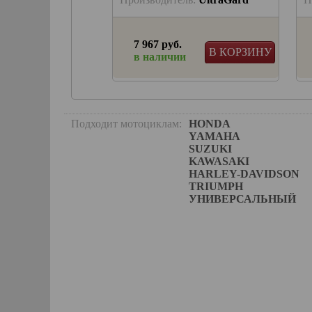
7 967 руб.
В КОРЗИНУ
В КОРЗИНУ
и
в наличии
Подходит мотоциклам:
HONDA
YAMAHA
SUZUKI
KAWASAKI
HARLEY-DAVIDSON
TRIUMPH
УНИВЕРСАЛЬНЫЙ