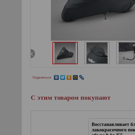
Поделиться
С этим товаром покупают
Быстрое очищение стекла
Восстанавливает б
шлема от грязи и воды
лакокрасочного по