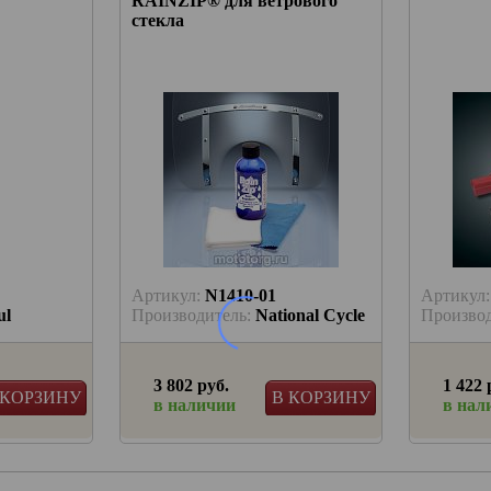
RAINZIP® для ветрового
стекла
Артикул:
N1410-01
Артикул
ul
Производитель:
National Cycle
Произво
3 802 руб.
1 422 
 КОРЗИНУ
В КОРЗИНУ
в наличии
в нал