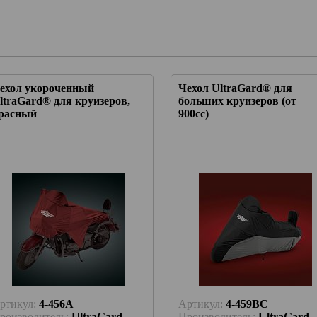
ехол укороченный
Чехол UltraGard® для
ltraGard® для круизеров,
больших круизеров (от
расный
900сс)
ртикул:
4-456A
Артикул:
4-459BC
роизводитель:
UltraGard
Производитель:
UltraGard