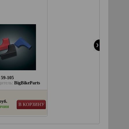
объем 0,4л /E5
:
59-105
Артикул:
103000
дитель:
BigBikeParts
Производитель:
Motul
руб.
1 941 руб.
В КОРЗИНУ
В КОРЗИНУ
ичии
в наличии