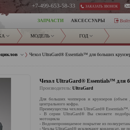
+7-499-653-58-33
ЗАКАЗАТЬ ЗВОНОК
ЗАПЧАСТИ
АКСЕССУАРЫ
Вой
КА
МОДЕЛЬ
ГОД
оциклов
Чехол UltraGard® Essentials™ для больших круизер
Чехол UltraGard® Essentials™ для 
Производитель:
UltraGard
Для больших чопперов и круизеров (объем 
центрального кофра.
Преимущества чехлов UltraGard® Essentials™.
- В серии UltraGard® Вы сможете подобр
мотоцикла
- Водонепроницаемое покрытие из полиуретан
- Чехлы UltraGard® исключают конденсат, не 