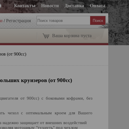
Контакты
Новости
Доставка
Оплата
ти
/
Регистрация
Ваша корзина пуста
ов (от 900сс)
больших круизеров (от 900сс)
двигателя от 900сс) с боковыми кофрами, без
ать чехол с оптимальным кроем для Вашего
а надежно защищает от внешних воздействий
позволяя мотоциклу "тухнуть" под чехлом