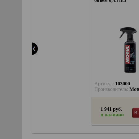
объем 0,4л /E5
Артикул:
59-105
Артикул:
103000
Производитель:
BigBikeParts
Производитель:
Mot
1 422 руб.
1 941 руб.
В КОРЗИНУ
В
в наличии
в наличии