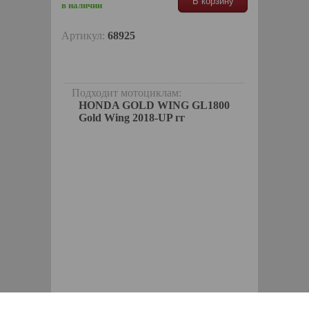
В корзину
в наличии
Артикул:
68925
Подходит мотоциклам:
HONDA GOLD WING GL1800
Gold Wing 2018-UP гг