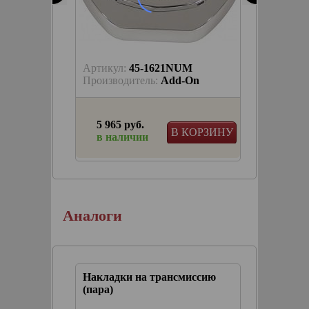
Артикул:
45-1621NUM
Артику
akyn
Производитель:
Add-On
Произв
5 965 руб.
5 965
КОРЗИНУ
В КОРЗИНУ
в наличии
в на
мой
Аналоги
иссию
Накладки на трансмиссию
(пара)