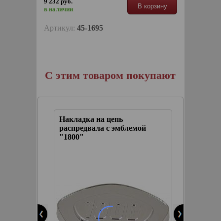
9 232 руб.
В корзину
в наличии
Артикул:
45-1695
С этим товаром покупают
виде
Накладка на цепь
Наклад
й от
распредвала с эмблемой
распре
"1800"