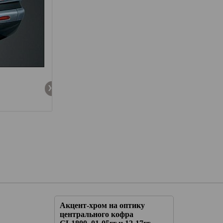
тику
Акцент-хром на оптику
а
центрального кофра