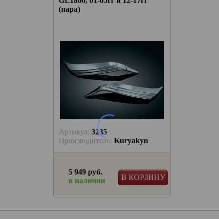
2-17гг
GL1800, 01-05гг и 12-17гг
(пара)
Артикул:
3235
yakyn
Производитель:
Kuryakyn
5 949 руб.
 КОРЗИНУ
В КОРЗИНУ
в наличии
тику
а