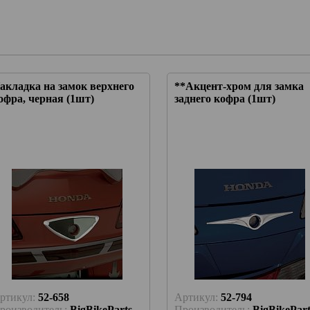
2-17гг
акладка на замок верхнего
**Акцент-хром для замка
офра, черная (1шт)
заднего кофра (1шт)
yakyn
 КОРЗИНУ
ртикул:
52-658
Артикул:
52-794
роизводитель:
BigBikeParts
Производитель:
BigBikePart