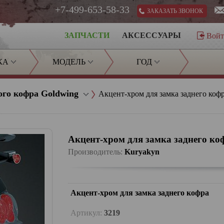
+7-499-653-58-33
ЗАКАЗАТЬ ЗВОНОК
ЗАПЧАСТИ
АКСЕССУАРЫ
Вой
КА
МОДЕЛЬ
ГОД
ого кофра Goldwing
Акцент-хром для замка заднего коф
Акцент-хром для замка заднего ко
Производитель:
Kuryakyn
Акцент-хром для замка заднего кофра
Артикул:
3219