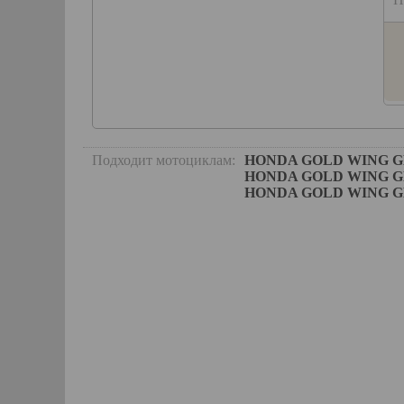
3 326 руб.
В КОРЗИНУ
В КОРЗИНУ
и
в наличии
Подходит мотоциклам:
HONDA GOLD WING GL180
HONDA GOLD WING GL18
HONDA GOLD WING GL180