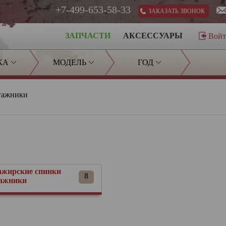
+7-499-653-58-33
ЗАКАЗАТЬ ЗВОНОК
ЗАПЧАСТИ
АКСЕССУАРЫ
Вой
КА
МОДЕЛЬ
ГОД
агажники
ажирские спинки
8
гажники