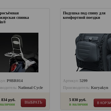
росъёмная
Подушка под спину для
ажирская спинка
комфортной поездки
in®
кул:
P9BR014
Артикул:
5299
зводитель:
National Cycle
Производитель:
Kuryakyn
 834 руб.
5 830 руб.
ВЫБРАТЬ
В КОРЗ
 наличии
в наличии